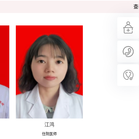
查
江鸿
住院医师