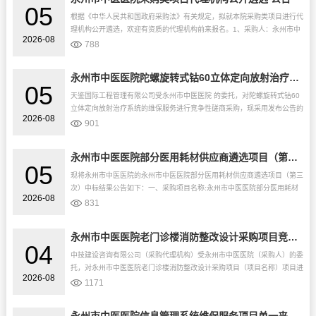
05
根据《中华人民共和国政府采购法》有关规定，拟就本院采购类项目进行代
理机构公开遴选，欢迎有资质的代理机构前来报名。1、采购人：永州市中
2026-08
医医院1.1地址：永州市冷水滩区九嶷巷14号1.2联系人：刘女士1....
788
永州市中医医院陀螺旋转式钴60立体定向放射治疗系统的维保服务 磋商邀请公告
05
天鉴国际工程管理有限公司受永州市中医医院 的委托，对陀螺旋转式钴60
立体定向放射治疗系统的维保服务进行竞争性磋商采购，现采用发布公告的
2026-08
方式，邀请符合资格条件的供应商参与竞争性磋商采购活动。一、采购项
901
目...
永州市中医医院部分医用耗材供应商遴选项目（第三次）中标结果公告
05
现将永州市中医医院的永州市中医医院部分医用耗材供应商遴选项目（第三
次）中标结果公告如下：一、采购项目名称:永州市中医医院部分医用耗材
2026-08
供应商遴选项目（第三次）二、采购代理编号:HNXX2026-ZB-0...
831
永州市中医医院老门诊楼消防整改设计采购项目竞争性磋商邀请公告
04
中技建设咨询有限公司（采购代理机构）受永州市中医医院（采购人）的委
托，对永州市中医医院老门诊楼消防整改设计采购项目（项目名称）项目进
2026-08
行竞争性磋商采购，现采用发布公告方式，邀请符合资格条件的供应商参与
1171
竞...