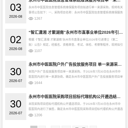
永州市中医医院信息管理系统维保服务项目单一来源采购公示
03
永州市中医医院信息管理系统维保服务项目拟进行单一来源采购，现将有关
事项公告如下：一、采购项目名称：永州市中医医院信息管理系统维保服务
2026-08
项目。二、项目内容：1、项目名称：永州市中医医院软件系统维保项目
1267
（2...
“智汇潇湘 才聚湖南”永州市市直事业单位2026年引进博士（第二批）医卫类拟引进对象公示公告
02
根据《“智汇潇湘 才聚湖南”永州市市直事业单位2026年引进博士（第二
批）公告》规定，经报名、资格审查、考试、体检、考察等程序，现将拟引
2026-08
进对象予以公示（具体名单见附件），公示时间为2026年8月3日至...
1107
永州市中医医院户外广告投放服务项目 单一来源采购结果公示
30
本院户外广告投放服务项目单一来源采购，于2026年7月30日在永州市中
医医院内进行单一来源协商，确定永州市中医医院户外广告投放服务项目单
2026-07
一来源结果如下：序号公司名称成交金额（万元）1永州市冷水滩区依文...
1644
永州市中医医院采购项目招标代理机构公开遴选结果公示
30
本院采购项目招标代理机构公开遴选项目，于2026年7月30日在永州市中
医医院内进行了抽签，确定永州市中医医院采购项目招标代理机构公开遴选
2026-07
结果如下：序号公司名称代理类别备注1湖南紫霖项目管理有限责任公司...
1206