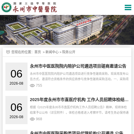
院务公开
您现在的位置：
首页
>
新闻中心
>
院务公开
永州市中医医院院内陪护公司遴选项目磋商邀请公告
06
永州市中医医院院内陪护公司遴选项目进行竞争性磋商采购，现采用发布公
告方式，邀请符合资格条件的供应商参与竞争性磋商采购活动。一、采购项
2026-08
目基本情况1、采购项目名称：永州市中医医院院内陪护公司遴选项目2、
755
政...
2025年度永州市市直医疗机构 工作人员招聘体检结果公告
06
根据《2025年度永州市市直医疗机构工作人员招聘公告》精神，现将体检
结果予以公布（详见附件）。体检合格者进入考察环节，请考生务必保持通
2026-08
讯畅通。永州市中医医院2026年8月4日体检结果公示名单(1).x...
968
永州市中医医院采购类项目代理机构公开遴选 公告