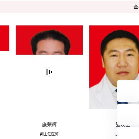
查
施荣辉
雒焕生
副主任医师
主治医师