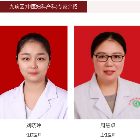
九病区(中医妇科产科)专家介绍
刘晓玲
周慧卓
住院医师
主任医师