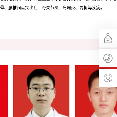
晕、腰椎间盘突出症、骨关节炎、肩周炎、骨折等疾病。
更