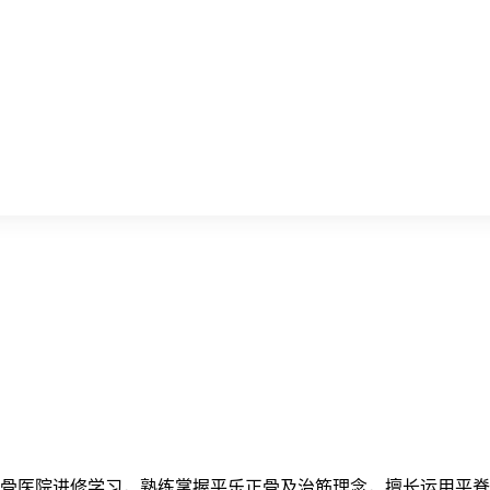
骨医院进修学习，熟练掌握平乐正骨及治筋理念，擅长运用平脊