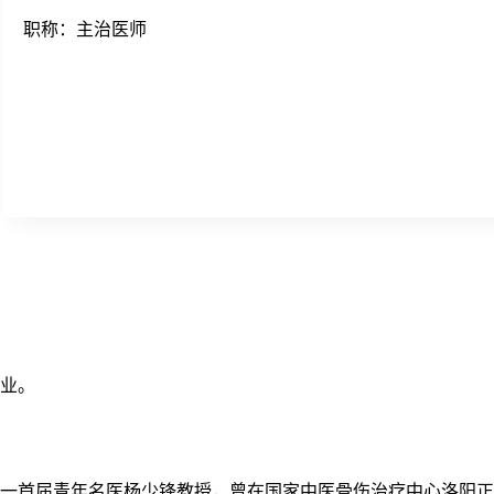
职称：主治医师
业。
一首届青年名医杨少锋教授，曾在国家中医骨伤治疗中心洛阳正