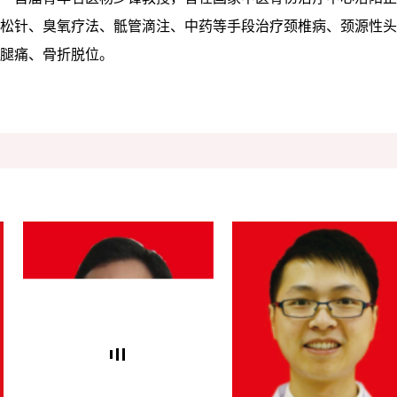
松针、臭氧疗法、骶管滴注、中药等手段治疗颈椎病、颈源性头
腿痛、骨折脱位。