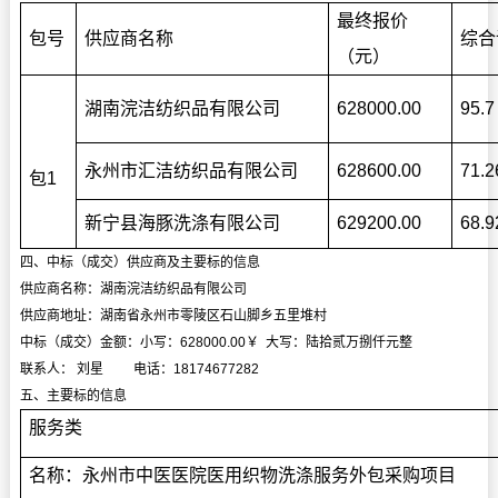
最终报价
包号
供应商名称
综合
（元）
湖南浣洁纺织品有限公司
628000.00
95.7
永州市汇洁纺织品有限公司
628600.00
71.2
包1
新宁县海豚洗涤有限公司
629200.00
68.9
四、中标（成交）供应商及主要标的信息
供应商名称：湖南浣洁纺织品有限公司
供应商地址：湖南省永州市零陵区石山脚乡五里堆村
中标（成交）金额：小写：628000.00￥ 大写：陆拾贰万捌仟元整
联系人： 刘星 电话：18174677282
五、主要标的信息
服务类
名称：永州市中医医院医用织物洗涤服务外包采购项目