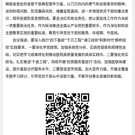
期我省查处的省管干部典型案件为鉴，以刀刃向内的勇气和自我革命的精神，
深刻检视问题、防范廉政风险、堵塞监管漏洞，进一步增强党员干部的廉洁意
识，筑牢拒腐防变思想防线。要坚决扛牢政治责任，把以案促改工作作为当前
一项重要政治任务，作为纵深推进全面从严治党的重要抓手，作为深化和检验
主题教育实效的重要标准，教育引导党员干部知敬畏、存戒惧、守底线。
会议强调，要深入践行“四下基层”“千万工程”“浦江经验”和新时代“枫桥经
验”实践要求，一要深化学思践悟。加强系统性分析、实践性提炼和规律性总
结，切实把学习成果转化到推动医院高质量发展的具体实践中。二要强化务实
担当。扎实推进“千县工程”，持续开展“优质服务基层行”活动，加强医联体建
设，提升基层诊疗服务水平。三要营造宣传氛围。加大宣传力度，开展全覆盖
专题学习研讨，引导党员干部从中汲取力量，不断开创事业发展的新局面。