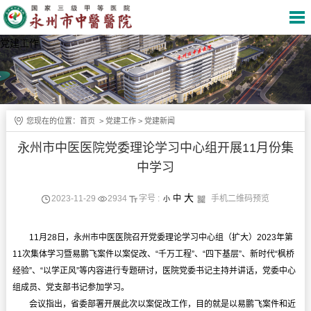
党建工作
您现在的位置：
首页
>
党建工作
>
党建新闻
永州市中医医院党委理论学习中心组开展11月份集
中学习
大
2023-11-29
2934
字号 :
中
手机二维码预览
小
11月28日，永州市中医医院召开党委理论学习中心组（扩大）2023年第
11次集体学习暨易鹏飞案件以案促改、“千万工程”、“四下基层”、新时代“枫桥
经验”、“以学正风”等内容进行专题研讨，医院党委书记主持并讲话，党委中心
组成员、党支部书记参加学习。
会议指出，省委部署开展此次以案促改工作，目的就是以易鹏飞案件和近