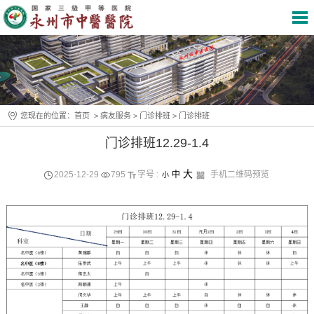
您现在的位置：
首页
>
病友服务
>
门诊排班
>
门诊排班
门诊排班12.29-1.4
大
2025-12-29
795
字号 :
中
手机二维码预览
小