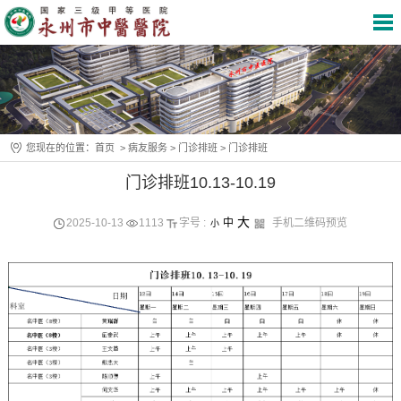
您现在的位置：
首页
>
病友服务
>
门诊排班
>
门诊排班
门诊排班10.13-10.19
大
2025-10-13
1113
字号 :
中
手机二维码预览
小